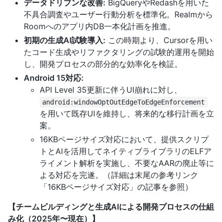
データドリブンな改善:
BigQueryやRedashを用いた
不具合調査やユーザー行動分析を標準化。Realmから
Roomへのアプリ内DB一本化計画を推進。
初期の生成AI試験導入:
この時期より、Cursorを用い
たコード生成やリファクタリングの試験的運用を開始
し、開発プロセスの部分的な効率化を検証。
Android 15対応:
API Level 35更新に伴うUI崩れに対し、
android:windowOptOutEdgeToEdgeEnforcement
を用いて既存UIを維持し、将来的な移行計画を立
案。
16KBページサイズ対応において、提供スクリプ
トとAIを活用してネイティブライブラリのELFア
ライメント解析を実施し、不要なAARの廃止等に
よる対応を完遂。（詳細は末尾の参考リンク
「16KBページサイズ対応」の記事を参照）
【チームビルディングと生成AIによる開発プロセスの仕組
み化（2025年〜現在）】