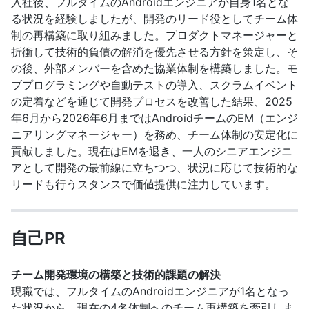
入社後、フルタイムのAndroidエンジニアが自身1名とな
る状況を経験しましたが、開発のリード役としてチーム体
制の再構築に取り組みました。プロダクトマネージャーと
折衝して技術的負債の解消を優先させる方針を策定し、そ
の後、外部メンバーを含めた協業体制を構築しました。モ
ブプログラミングや自動テストの導入、スクラムイベント
の定着などを通じて開発プロセスを改善した結果、2025
年6月から2026年6月まではAndroidチームのEM（エンジ
ニアリングマネージャー）を務め、チーム体制の安定化に
貢献しました。現在はEMを退き、一人のシニアエンジニ
アとして開発の最前線に立ちつつ、状況に応じて技術的な
リードも行うスタンスで価値提供に注力しています。
自己PR
チーム開発環境の構築と技術的課題の解決
現職では、フルタイムのAndroidエンジニアが1名となっ
た状況から、現在の4名体制へのチーム再構築を牽引しま