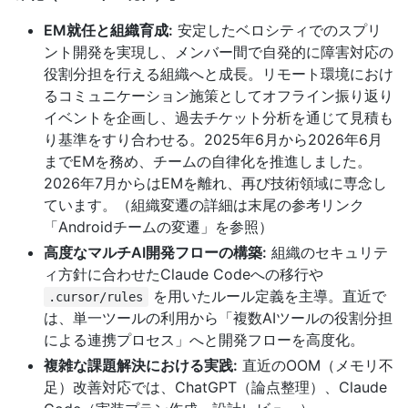
EM就任と組織育成:
安定したベロシティでのスプリ
ント開発を実現し、メンバー間で自発的に障害対応の
役割分担を行える組織へと成長。リモート環境におけ
るコミュニケーション施策としてオフライン振り返り
イベントを企画し、過去チケット分析を通じて見積も
り基準をすり合わせる。2025年6月から2026年6月
までEMを務め、チームの自律化を推進しました。
2026年7月からはEMを離れ、再び技術領域に専念し
ています。（組織変遷の詳細は末尾の参考リンク
「Androidチームの変遷」を参照）
高度なマルチAI開発フローの構築:
組織のセキュリテ
ィ方針に合わせたClaude Codeへの移行や
を用いたルール定義を主導。直近で
.cursor/rules
は、単一ツールの利用から「複数AIツールの役割分担
による連携プロセス」へと開発フローを高度化。
複雑な課題解決における実践:
直近のOOM（メモリ不
足）改善対応では、ChatGPT（論点整理）、Claude