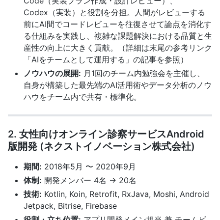
Code（実装プラン作成・設計レビュー）、
Codex（実装）と役割を分担。人間がレビューする
前にAI間でコードレビューを往復させて論点を消化す
る仕組みを実践し、複雑な課題解決における品質と生
産性の向上に大きく貢献。（詳細は末尾の参考リンク
「AIをチームとして運用する」の記事を参照）
ノウハウの展開:
月1回のチーム内勉強会を主催し、
自身が構築した最先端のAI活用術やデータ分析のノウ
ハウをチーム内で共有・標準化。
2. 女性向けオンライン診察サービスAndroid
版開発 (ネクストイノベーション株式会社)
期間:
2018年5月 〜 2020年9月
体制:
開発メンバー 4名 → 20名
技術:
Kotlin, Koin, Retrofit, RxJava, Moshi, Android
Jetpack, Bitrise, Firebase
役割・立ち位置:
アプリ開発メイン担当 兼 チームビ